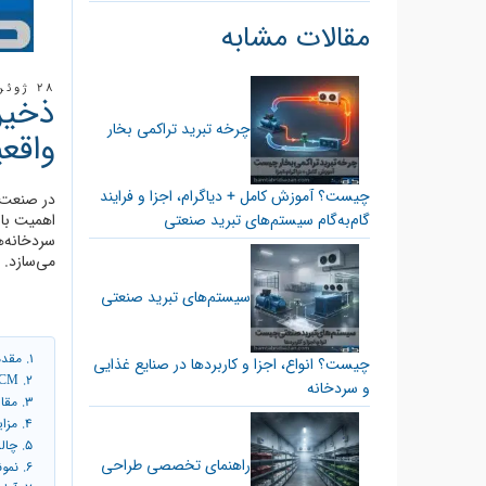
مقالات مشابه
28 ژوئن, 2025
چرخه تبرید تراکمی بخار
واقع
چیست؟ آموزش کامل + دیاگرام، اجزا و فرایند
در صنعت س
گام‌به‌گام سیستم‌های تبرید صنعتی
اهمیت بال
سردخانه‌ه
می‌سازد. در این مقاله، ب
سیستم‌های تبرید صنعتی
1. مقدمه: چرا مدیریت انرژی در سردخانه‌ها حیاتی است؟
چیست؟ انواع، اجزا و کاربرد‌ها در صنایع غذایی
2. PCM چیست؟ تعریف و نحوه عملکرد در ذخیره‌سازی انرژی سرد
و سردخانه
3. مقایسه سیستم‌های سردخانه با PCM و سیستم‌های سنتی
4. مزایای کاربرد PCM در سردخانه صنعتی
5. چالش‌ها و ملاحظات پیاده‌سازی PCM در سردخانه‌های صنعتی
راهنمای تخصصی طراحی
6. نمونه‌های موفق جهانی از کاربرد PCM در سردخانه‌های صنعتی