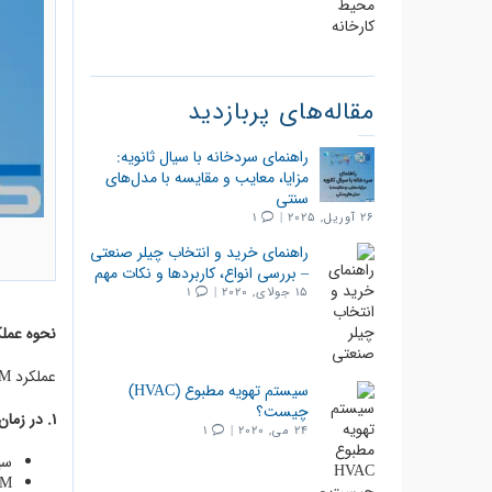
مقاله‌های پربازدید
راهنمای سردخانه با سیال ثانویه:
مزایا، معایب و مقایسه با مدل‌های
سنتی
26 آوریل, 2025 |
1
راهنمای خرید و انتخاب چیلر صنعتی
– بررسی انواع، کاربردها و نکات مهم
15 جولای, 2020 |
1
نحوه عملکرد PCM در سردخا
عملکرد PCM دقیقاً شبیه یک “باتری حرارتی” است:
سیستم تهویه مطبوع (HVAC)
چیست؟
1. در زمان کم‌بار (مثلاً شب):
24 می, 2020 |
1
سی
PCM انرژی سرد را جذب کرده