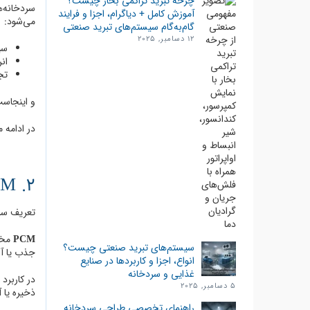
چرخه تبرید تراکمی بخار چیست؟
سردخانه‌ها
آموزش کامل + دیاگرام، اجزا و فرایند
می‌شود:
گام‌به‌گام سیستم‌های تبرید صنعتی
12 دسامبر, 2025
سی
ان
تج
و اینجاست
در ادامه م
2. PCM چیست؟ تعریف و نحوه عملکرد در ذخیره‌سازی انرژی سرد
تعریف ساده 
PCM
سیستم‌های تبرید صنعتی چیست؟
جذب یا آز
انواع، اجزا و کاربرد‌ها در صنایع
غذایی و سردخانه
در کاربرد سردخانه‌ای، PCM 
5 دسامبر, 2025
ذخیره یا آ
راهنمای تخصصی طراحی سردخانه