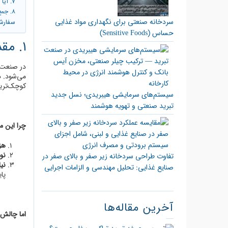
7. آیا PCM آینده سردخانه‌های هوشمند است؟
8. جمع‌بندی و نتیجه‌گیری نهایی: PCM، انتخاب هوشمند برای ذخیره‌سازی انرژی در سردخانه صنعتی
سردخانه صنعتی برای نگهداری مواد غذایی
سفارش 
حساس (Sensitive Foods)
1. مقدمه: چرا مدیریت انرژی در سردخانه‌ها حیاتی است؟
در صنعت س
می‌شود. د
کوچک‌ترین
سیستم‌های سرمایشی هیبریدی؛ نسل جدید
تبرید صنعتی و تهویه هوشمند
چرا این 
هزی
نو
تفاوت طراحی سردخانه زیر صفر و بالای صفر در
نیا
صنایع غذایی: تحلیل مهندسی و الزامات اجرایی
پا
آخرین مقاله‌ها
اما چالش