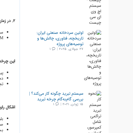
2. در زمان اوج مصرف یا قطع برق موقت:
سی
اولین سردخانه صنعتی ایران:
PCM با ذوب شدن، انرژی سرد را آزا
تاریخچه، فناوری، چالش‌ها و
توصیه‌های پروژه
27 جولای, 2025 |
1
این چرخه 
پی
دم
تج
سیستم تبرید چگونه کار می‌کند؟ |
بررسی گام‌به‌گام چرخه تبرید
15 ژوئن, 2021 |
1
اشکال رایج PCM در سردخان
بل
صفحات PCM
بس