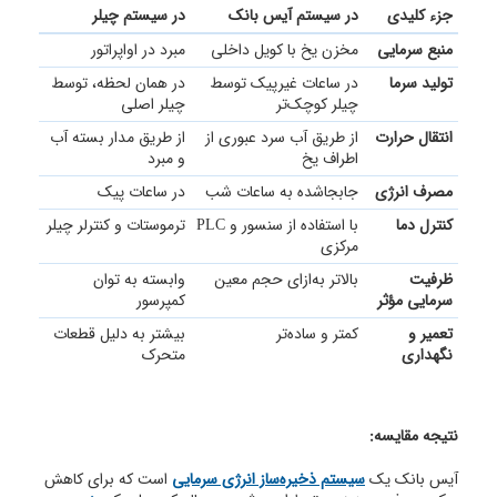
جزء کلیدی
در سیستم آیس بانک
در سیستم چیلر
منبع سرمایی
مخزن یخ با کویل داخلی
مبرد در اواپراتور
تولید سرما
در ساعات غیرپیک توسط
در همان لحظه، توسط
چیلر کوچک‌تر
چیلر اصلی
انتقال حرارت
از طریق آب سرد عبوری از
از طریق مدار بسته آب
اطراف یخ
و مبرد
مصرف انرژی
جابجا‌شده به ساعات شب
در ساعات پیک
کنترل دما
با استفاده از سنسور و PLC
ترموستات و کنترلر چیلر
مرکزی
ظرفیت
بالاتر به‌ازای حجم معین
وابسته به توان
سرمایی مؤثر
کمپرسور
تعمیر و
کمتر و ساده‌تر
بیشتر به دلیل قطعات
نگهداری
متحرک
نتیجه مقایسه:
آیس بانک یک
سیستم ذخیره‌ساز انرژی سرمایی
است که برای کاهش