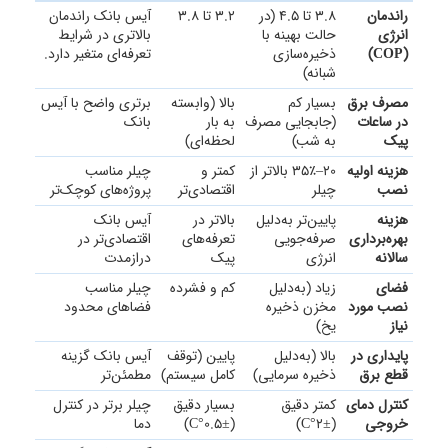
راندمان
3.8 تا 4.5 (در
3.2 تا 3.8
آیس بانک راندمان
انرژی
حالت بهینه با
بالاتری در شرایط
(COP)
ذخیره‌سازی
تعرفه‌ای متغیر دارد.
شبانه)
مصرف برق
بسیار کم
بالا (وابسته
برتری واضح با آیس
در ساعات
(جابجایی مصرف
به بار
بانک
پیک
به شب)
لحظه‌ای)
هزینه اولیه
20–35٪ بالاتر از
کمتر و
چیلر مناسب
نصب
چیلر
اقتصادی‌تر
پروژه‌های کوچک‌تر
هزینه
پایین‌تر به‌دلیل
بالاتر در
آیس بانک
بهره‌برداری
صرفه‌جویی
تعرفه‌های
اقتصادی‌تر در
سالانه
انرژی
پیک
درازمدت
فضای
زیاد (به‌دلیل
کم و فشرده
چیلر مناسب
نصب مورد
مخزن ذخیره
فضاهای محدود
نیاز
یخ)
پایداری در
بالا (به‌دلیل
پایین (توقف
آیس بانک گزینه
قطع برق
ذخیره سرمایی)
کامل سیستم)
مطمئن‌تر
کنترل دمای
کمتر دقیق
بسیار دقیق
چیلر برتر در کنترل
خروجی
(±2°C)
(±0.5°C)
دما