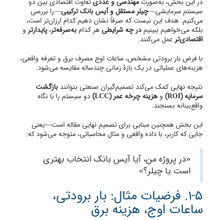
در این بخش، به‌صورت
مهندسی و عددی
تفاوت اقتصادی بین دو
سیستم سرمایشی—
چیلر مستقل و آیس بانک ترکیبی
—را بررسی
می‌کنیم. هدف این نیست که صرفاً نشان دهیم کدام ارزان‌تر است،
بلکه می‌خواهیم ببینیم
در چه شرایطی
هر کدام
به‌صرفه‌تر
،
پایدارتر
و
اقتصادی‌تر
عمل می‌کنند.
با فرض بار برودتی مشخص، ساعات اوج مصرف برق و تعرفه واقعی،
هزینه‌های عملیاتی در یک بازۀ زمانی چندساله مقایسه می‌شود.
نتیجه نهایی کمک می‌کند تصمیم‌گیران صنعتی بتوانند
بازگشت
سرمایه (ROI)
و
هزینه چرخه عمر (LCC)
دو سیستم را با نگاه
واقع‌بینانه بسنجند.
این بخش همچنین مبنایی برای تصمیم نهایی مقاله است—یعنی
جایی که کاربر، با داده واقعی و مثال محاسباتی، متوجه می‌شود که:
«در پروژه من، آیا آیس بانک انتخاب بهتری
است یا چیلر؟»
1-5. فرضیات مثال: بار برودتی،
ساعات اوج، هزینه برق