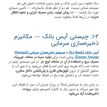
درک تفاوت بین آیس بانک و چیلر بدون شناخت اصول فنی هر
سیستم ممکن نیست. هر دو از نظر هدف یکسان‌اند — تأمین سرمای
مورد نیاز فرآیند — اما
روش تولید، زمان مصرف انرژی و نحوه انتقال
حرارت
در آن‌ها کاملاً متفاوت است.
1-2. چیستی آیس بانک — مکانیزم
ذخیره‌سازی سرمایی
آیس بانک (Ice Bank)
یا
سیستم ذخیره‌سازی سرمایی (Thermal
Energy Storage)
روشی است برای
تولید سرما در ساعات غیرپیک
مصرف برق و استفاده از آن در ساعات اوج بار
. در این سیستم، چیلر در
ساعات شب (که هزینه برق کمتر است) فعال می‌شود و با عبور آب یا
محلول گلیکول از درون
کویل‌های فلزی یا پلی‌اتیلنی داخل مخزن
،
باعث انجماد آب و تشکیل توده یخ در اطراف لوله‌ها می‌شود.
در زمان نیاز به سرمایش (مثلاً در روز)، جریان آب سرد از اطراف این
یخ عبور می‌کند و بدون نیاز به کارکرد کمپرسور چیلر،
برودت
ذخیره‌شده آزاد می‌شود
.