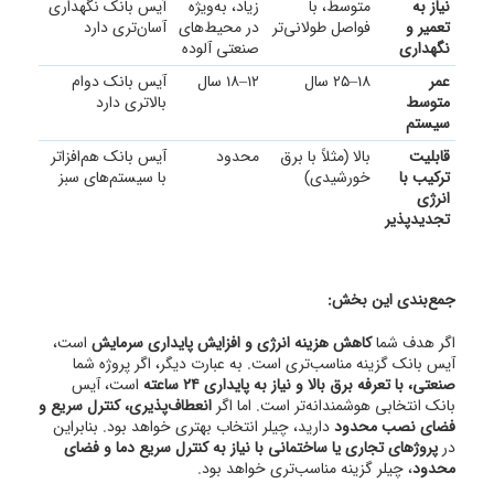
نیاز به
متوسط، با
زیاد، به‌ویژه
آیس بانک نگهداری
تعمیر و
فواصل طولانی‌تر
در محیط‌های
آسان‌تری دارد
نگهداری
صنعتی آلوده
عمر
18–25 سال
12–18 سال
آیس بانک دوام
متوسط
بالاتری دارد
سیستم
قابلیت
بالا (مثلاً با برق
محدود
آیس بانک هم‌افزاتر
ترکیب با
خورشیدی)
با سیستم‌های سبز
انرژی
تجدیدپذیر
جمع‌بندی این بخش:
اگر هدف شما
کاهش هزینه انرژی و افزایش پایداری سرمایش
است،
آیس بانک گزینه مناسب‌تری است. به عبارت دیگر، اگر پروژه شما
صنعتی، با تعرفه برق بالا و نیاز به پایداری ۲۴ ساعته
است، آیس
بانک انتخابی هوشمندانه‌تر است. اما اگر
انعطاف‌پذیری، کنترل سریع و
فضای نصب محدود
دارید، چیلر انتخاب بهتری خواهد بود. بنابراین
در
پروژهای تجاری یا ساختمانی با نیاز به کنترل سریع دما و فضای
محدود
، چیلر گزینه مناسب‌تری خواهد بود.