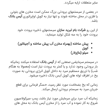
سایر متعلقات ارایه میگردد.
در بعضی از سیستمهای برودتی بزرگ ممکن است مخزن های بتونی
یا فلزی در محل ساخته شوند و تنها نیاز به کویل اواپراتوری
آیس بانک
باشد.
از این رو
شرکت بام تبرید سازان
سیستمهای ذخیره برودت خود
برودت خود را به سه شکل تولید مینماید:
پیش ساخته (بهمراه مخزن آب پیش ساخته و آجیتاتور)
کویل
سیلو (ماژولار)
در
سیستم سرمایشی صنعتی
که از
آیس بانک
استفاده میکنند زمانیکه
بار برودتی وجود ندارد و یا کمتر به برودت نیاز است (معمولا به هنگام
شب) با تزریق مستقیم مبرد به داخل کویل انرژی برودتی به صورت
یخ در اطراف لوله های کویل آیس بانک ذخیره میشود.
زمانی که یخ بضخامت مورد نظر رسید، حسگر فرمانی برای قطع
جریان مبرد به سیستم برودتی ارسال میکند.
زمانیکه آب سرد برای سرمایش مورد نیاز باشد، پمپ سیرکولاسیون
شروع به کار نموده و آب سرد را از مخزن آیس بانک به محل های