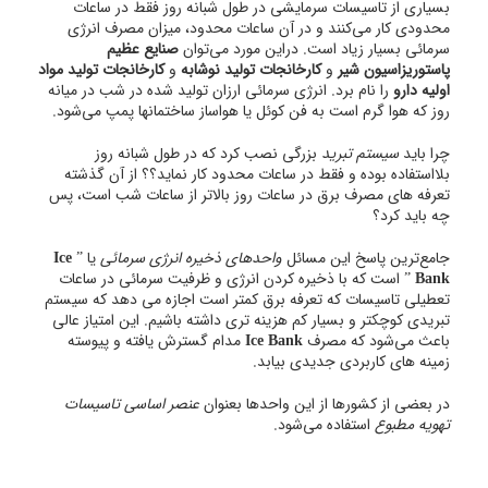
بسیاری از تاسیسات سرمایشی در طول شبانه روز فقط در ساعات
محدودی کار می‌کنند و در آن ساعات محدود، میزان مصرف انرژی
سرمائی بسیار زیاد است. دراین مورد می‌توان
صنایع عظیم
پاستوریزاسیون شیر
و
کارخانجات تولید نوشابه
و
کارخانجات تولید مواد
اولیه دارو
را نام برد. انرژی سرمائی ارزان تولید شده در شب در میانه
روز که هوا گرم است به فن کوئل یا هواساز ساختمانها پمپ می‌شود.
چرا باید
سیستم تبرید
بزرگی نصب کرد که در طول شبانه روز
بلااستفاده بوده و فقط در ساعات محدود کار نماید؟؟ از آن گذشته
تعرفه های مصرف برق در ساعات روز بالاتر از ساعات شب است، پس
چه باید کرد؟
جامع‌ترین پاسخ این مسائل
واحدهای ذخیره انرژی سرمائی
یا ”
Ice
Bank
” است که با ذخیره کردن انرژی و ظرفیت سرمائی در ساعات
تعطیلی تاسیسات که تعرفه برق کمتر است اجازه می دهد که سیستم
تبریدی کوچکتر و بسیار کم هزینه تری داشته باشیم. این امتیاز عالی
باعث می‌شود که مصرف
Ice Bank
مدام گسترش یافته و پیوسته
زمینه های کاربردی جدیدی بیابد.
در بعضی از کشورها از این واحدها بعنوان
عنصر اساسی تاسیسات
تهویه مطبوع
استفاده می‌شود.